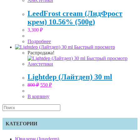
Анестетики
LeedFrost cream (ЛидФрост
крем) 10.56% (500g)
3,300
₽
Подробнее
Быстрый просмотр
Распродажа!
Быстрый просмотр
Анестетики
Lightdep (Лайтдеп) 30 ml
Первоначальная
Текущая
800
₽
550
₽
цена
цена:
составляла
550 ₽.
В корзину
800 ₽.
Search
this
website
КАТЕГОРИИ
Ювидерм (Juvederm)