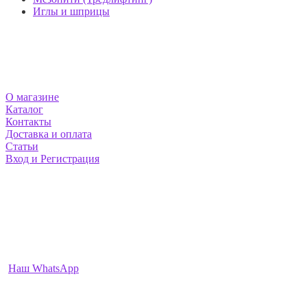
Иглы и шприцы
МАГАЗИН MEZOSHOP
О магазине
Каталог
Контакты
Доставка и оплата
Статьи
Вход и Регистрация
НАШИ КОНТАКТЫ
Москва и Екатеринбург
info@mezoshop.ru
+7-912-222-2468
+7-977-952-3991
Наш WhatsApp
ПН-ВС: 9:00 — 22:00