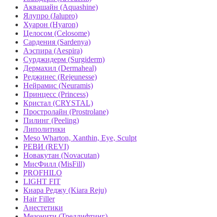
Аквашайн (Aquashine)
Ялупро (Jalupro)
Хуарон (Hyaron)
Целосом (Celosome)
Сардения (Sardenya)
Аэспира (Aespira)
Сурджидерм (Surgiderm)
Дермахил (Dermaheal)
Реджинес (Rejeunesse)
Нейрамис (Neuramis)
Принцесс (Princess)
Кристал (CRYSTAL)
Простролайн (Prostrolane)
Пилинг (Peeling)
Липолитики
Meso Wharton, Xanthin, Eye, Sculpt
РЕВИ (REVI)
Новакутан (Novacutan)
МисФилл (MisFill)
PROFHILO
LIGHT FIT
Киара Реджу (Kiara Reju)
Hair Filler
Анестетики
Мезонити (Тредлифтинг)