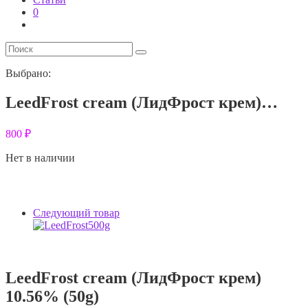
0
Выбрано:
LeedFrost cream (ЛидФрост крем)…
800
₽
Нет в наличии
Следующий товар
LeedFrost cream (ЛидФрост крем)
10.56% (50g)