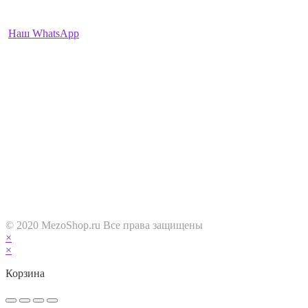
+7-912-222-2468
+7-977-952-3991
Наш WhatsApp
ПН-ВС: 9:00 — 22:00
О НАС
Интернет-магазин MezoShop.ru
На нашем сайте можно приобрести необходимые препараты и
товары для биоревитализации и контурной пластики,
широкий ассортимент Филлеров на основе гиалуроновой
кислоты, а так же липолитики, мезонити, наноиглы и многое
другое по доступной цене. К примеру купить
филлеры или мезонити очень просто через форму заказа или
по телефону указному выше. Мы прислушиваемся к каждому
клиенту и всегда рады обратной связи и новым отзывам!
© 2020 MezoShop.ru Все права защищены
×
×
Корзина