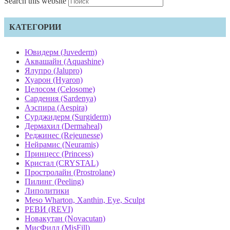
Search this website
КАТЕГОРИИ
Ювидерм (Juvederm)
Аквашайн (Aquashine)
Ялупро (Jalupro)
Хуарон (Hyaron)
Целосом (Celosome)
Сардения (Sardenya)
Аэспира (Aespira)
Сурджидерм (Surgiderm)
Дермахил (Dermaheal)
Реджинес (Rejeunesse)
Нейрамис (Neuramis)
Принцесс (Princess)
Кристал (CRYSTAL)
Простролайн (Prostrolane)
Пилинг (Peeling)
Липолитики
Meso Wharton, Xanthin, Eye, Sculpt
РЕВИ (REVI)
Новакутан (Novacutan)
МисФилл (MisFill)