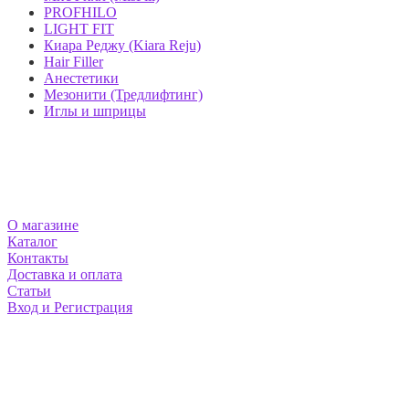
PROFHILO
LIGHT FIT
Киара Реджу (Kiara Reju)
Hair Filler
Анестетики
Мезонити (Тредлифтинг)
Иглы и шприцы
МАГАЗИН MEZOSHOP
О магазине
Каталог
Контакты
Доставка и оплата
Статьи
Вход и Регистрация
НАШИ КОНТАКТЫ
Москва и Екатеринбург
info@mezoshop.ru