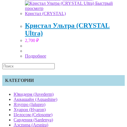
Быстрый
просмотр
Кристал (CRYSTAL)
Кристал Ультра (CRYSTAL
Ultra)
2,700
₽
Подробнее
Search
this
website
КАТЕГОРИИ
Ювидерм (Juvederm)
Аквашайн (Aquashine)
Ялупро (Jalupro)
Хуарон (Hyaron)
Целосом (Celosome)
Сардения (Sardenya)
Аэспира (Aespira)