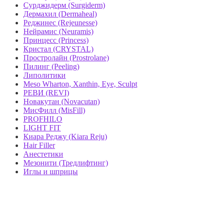
Сурджидерм (Surgiderm)
Дермахил (Dermaheal)
Реджинес (Rejeunesse)
Нейрамис (Neuramis)
Принцесс (Princess)
Кристал (CRYSTAL)
Простролайн (Prostrolane)
Пилинг (Peeling)
Липолитики
Meso Wharton, Xanthin, Eye, Sculpt
РЕВИ (REVI)
Новакутан (Novacutan)
МисФилл (MisFill)
PROFHILO
LIGHT FIT
Киара Реджу (Kiara Reju)
Hair Filler
Анестетики
Мезонити (Тредлифтинг)
Иглы и шприцы
МАГАЗИН MEZOSHOP