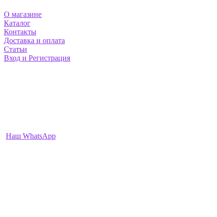
О магазине
Каталог
Контакты
Доставка и оплата
Статьи
Вход и Регистрация
НАШИ КОНТАКТЫ
Москва и Екатеринбург
info@mezoshop.ru
+7-912-222-2468
+7-977-952-3991
Наш WhatsApp
ПН-ВС: 9:00 — 22:00
О НАС
Интернет-магазин MezoShop.ru
На нашем сайте можно приобрести необходимые препараты и
товары для биоревитализации и контурной пластики,
широкий ассортимент Филлеров на основе гиалуроновой