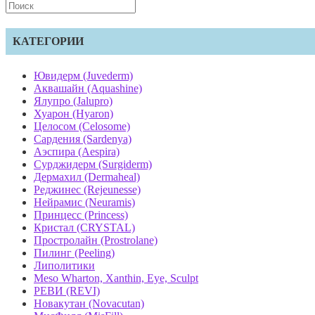
Search
this
website
КАТЕГОРИИ
Ювидерм (Juvederm)
Аквашайн (Aquashine)
Ялупро (Jalupro)
Хуарон (Hyaron)
Целосом (Celosome)
Сардения (Sardenya)
Аэспира (Aespira)
Сурджидерм (Surgiderm)
Дермахил (Dermaheal)
Реджинес (Rejeunesse)
Нейрамис (Neuramis)
Принцесс (Princess)
Кристал (CRYSTAL)
Простролайн (Prostrolane)
Пилинг (Peeling)
Липолитики
Meso Wharton, Xanthin, Eye, Sculpt
РЕВИ (REVI)
Новакутан (Novacutan)