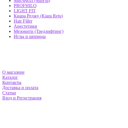
МисФилл (MisFill)
PROFHILO
LIGHT FIT
Киара Реджу (Kiara Reju)
Hair Filler
Анестетики
Мезонити (Тредлифтинг)
Иглы и шприцы
МАГАЗИН MEZOSHOP
О магазине
Каталог
Контакты
Доставка и оплата
Статьи
Вход и Регистрация
НАШИ КОНТАКТЫ
Москва и Екатеринбург
info@mezoshop.ru