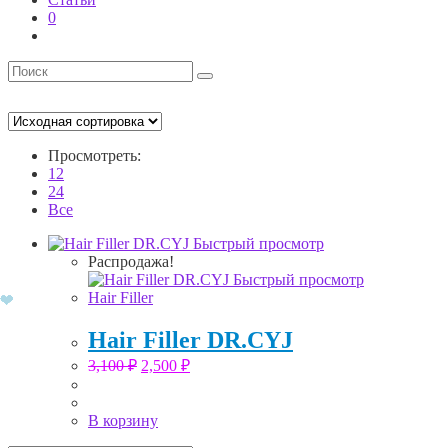
0
Просмотреть:
12
24
Все
Быстрый просмотр
Распродажа!
Быстрый просмотр
Hair Filler
Hair Filler DR.CYJ
Первоначальная
Текущая
3,100
₽
2,500
₽
цена
цена:
составляла
2,500 ₽.
3,100 ₽.
В корзину