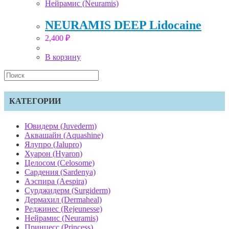
Нейрамис (Neuramis)
NEURAMIS DEEP Lidocaine
2,400
₽
В корзину
Search
this
website
КАТЕГОРИИ
Ювидерм (Juvederm)
Аквашайн (Aquashine)
Ялупро (Jalupro)
Хуарон (Hyaron)
Целосом (Celosome)
Сардения (Sardenya)
Аэспира (Aespira)
Сурджидерм (Surgiderm)
Дермахил (Dermaheal)
Реджинес (Rejeunesse)
Нейрамис (Neuramis)
Принцесс (Princess)