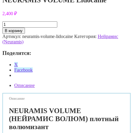
2,400
₽
Количество
товара
В корзину
NEURAMIS
Артикул:
neuramis-volume-lidocaine
Категория:
Нейрамис
VOLUME
(Neuramis)
Lidocaine
Поделится:
X
Facebook
Описание
Описание
NEURAMIS VOLUME
(НЕЙРАМИС ВОЛЮМ) плотный
волюмизант