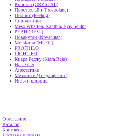
Кристал (CRYSTAL)
Простролайн (Prostrolane)
Пилинг (Peeling)
Липолитики
Meso Wharton, Xanthin, Eye, Sculpt
РЕВИ (REVI)
Новакутан (Novacutan)
МисФилл (MisFill)
PROFHILO
LIGHT FIT
Киара Реджу (Kiara Reju)
Hair Filler
Анестетики
Мезонити (Тредлифтинг)
Иглы и шприцы
МАГАЗИН MEZOSHOP
О магазине
Каталог
Контакты
Доставка и оплата