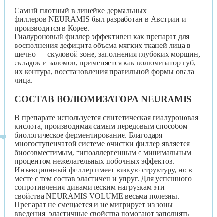
Самый плотный в линейке дермальных
филлеров NEURAMIS был разработан в Австрии и
производится в Корее.
Гиалуроновый филлер эффективен как препарат для
восполнения дефицита объема мягких тканей лица в
щечно — скуловой зоне, заполнения глубоких морщин,
складок и заломов, применяется как волюмизатор губ,
их контура, восстановления правильной формы овала
лица.
СОСТАВ ВОЛЮМИЗАТОРА NEURAMIS
В препарате используется синтетическая гиалуроновая
кислота, производимая самым передовым способом —
биологическое ферментирование. Благодаря
многоступенчатой системе очистки филлер является
биосовместимым, гипоаллергенным с минимальным
процентом нежелательных побочных эффектов.
Инъекционный филлер имеет вязкую структуру, но в
месте с тем состав эластичен и упруг. Для успешного
сопротивления динамическим нагрузкам эти
свойства NEURAMIS VOLUME весьма полезны.
Препарат не смещается и не мигрирует из зоны
введения, эластичные свойства помогают заполнять