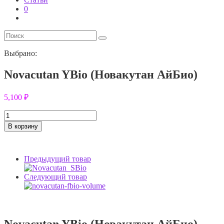
0
Выбрано:
Novacutan YBio (Новакутан АйБио)
5,100
₽
Количество
товара
В корзину
Novacutan
YBio
(Новакутан
Предыдущий товар
АйБио)
Следующий товар
Novacutan YBio (Новакутан АйБио)