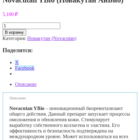
5,100
₽
Количество
товара
В корзину
Novacutan
Категория:
Новакутан (Novacutan)
YBio
(Новакутан
Поделится:
АйБио)
X
Facebook
Описание
Описание
Novacutan YBio
– инновационный биоревитализант
общего действия. Данный препарат запускает процессы
омоложения и обновления кожи. Стимулирует
выработку собственного коллагена и эластина. Его
эффективность и безопасность подтверждена на
международном уровне. Может использоваться на всех