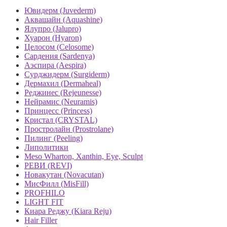
Ювидерм (Juvederm)
Аквашайн (Aquashine)
Ялупро (Jalupro)
Хуарон (Hyaron)
Целосом (Celosome)
Сардения (Sardenya)
Аэспира (Aespira)
Сурджидерм (Surgiderm)
Дермахил (Dermaheal)
Реджинес (Rejeunesse)
Нейрамис (Neuramis)
Принцесс (Princess)
Кристал (CRYSTAL)
Простролайн (Prostrolane)
Пилинг (Peeling)
Липолитики
Meso Wharton, Xanthin, Eye, Sculpt
РЕВИ (REVI)
Новакутан (Novacutan)
МисФилл (MisFill)
PROFHILO
LIGHT FIT
Киара Реджу (Kiara Reju)
Hair Filler