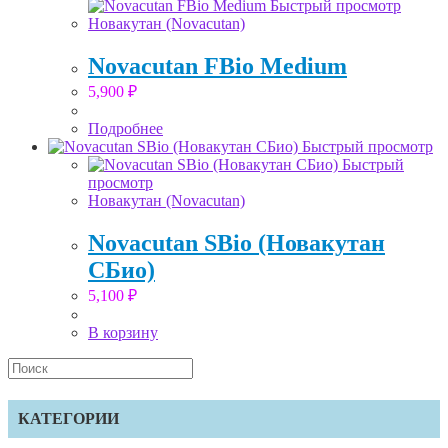
Быстрый просмотр
Новакутан (Novacutan)
Novacutan FBio Medium
5,900
₽
Подробнее
Быстрый просмотр
Быстрый
просмотр
Новакутан (Novacutan)
Novacutan SBio (Новакутан
СБио)
5,100
₽
В корзину
Search
this
website
КАТЕГОРИИ