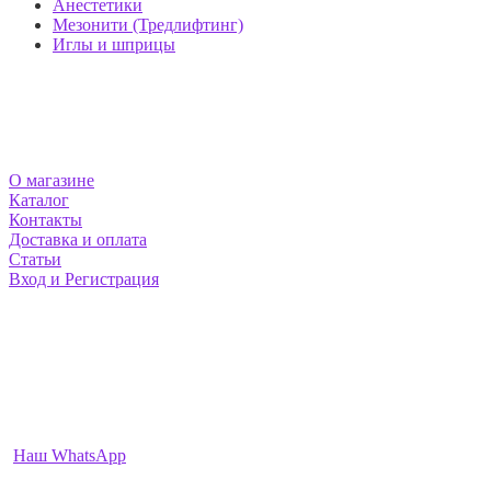
Анестетики
Мезонити (Тредлифтинг)
Иглы и шприцы
МАГАЗИН MEZOSHOP
О магазине
Каталог
Контакты
Доставка и оплата
Статьи
Вход и Регистрация
НАШИ КОНТАКТЫ
Москва и Екатеринбург
info@mezoshop.ru
+7-912-222-2468
+7-977-952-3991
Наш WhatsApp
ПН-ВС: 9:00 — 22:00