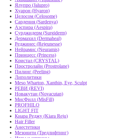
Ялупро (Jalupro)
Хуарон (Hyaron)
Целосом (Celosome)
Сардения (Sardenya)
Аэспира (Aespira)
Сурджидерм (Surgiderm)
Дермахил (Dermaheal)
Реджинес (Rejeunesse)
Нейрамис (Neuramis)
Принцесс (Princess)
Кристал (CRYSTAL)
Простролайн (Prostrolane)
Пилинг (Peeling)
Липолитики
Meso Wharton, Xanthin, Eye, Sculpt
РЕВИ (REVI)
Новакутан (Novacutan)
МисФилл (MisFill)
PROFHILO
LIGHT FIT
Киара Реджу (Kiara Reju)
Hair Filler
Анестетики
Мезонити (Тредлифтинг)