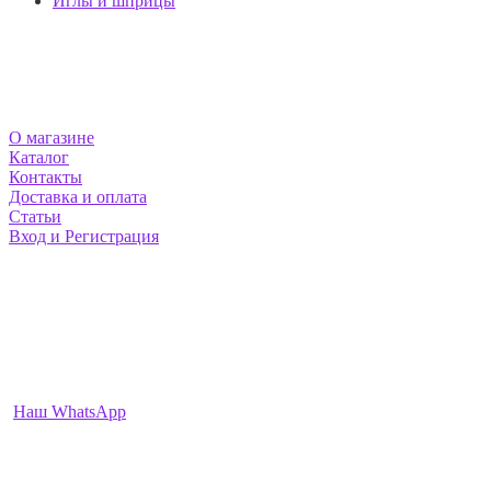
Иглы и шприцы
МАГАЗИН MEZOSHOP
О магазине
Каталог
Контакты
Доставка и оплата
Статьи
Вход и Регистрация
НАШИ КОНТАКТЫ
Москва и Екатеринбург
info@mezoshop.ru
+7-912-222-2468
+7-977-952-3991
Наш WhatsApp
ПН-ВС: 9:00 — 22:00
О НАС