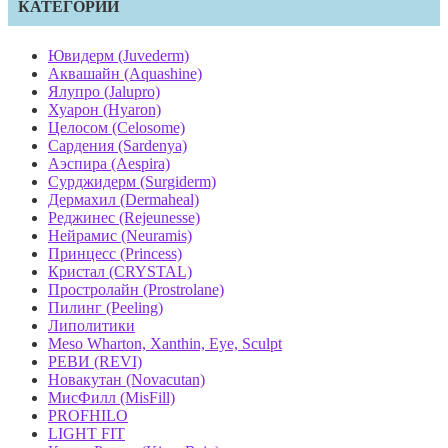
КАТЕГОРИИ
Ювидерм (Juvederm)
Аквашайн (Aquashine)
Ялупро (Jalupro)
Хуарон (Hyaron)
Целосом (Celosome)
Сардения (Sardenya)
Аэспира (Aespira)
Сурджидерм (Surgiderm)
Дермахил (Dermaheal)
Реджинес (Rejeunesse)
Нейрамис (Neuramis)
Принцесс (Princess)
Кристал (CRYSTAL)
Простролайн (Prostrolane)
Пилинг (Peeling)
Липолитики
Meso Wharton, Xanthin, Eye, Sculpt
РЕВИ (REVI)
Новакутан (Novacutan)
МисФилл (MisFill)
PROFHILO
LIGHT FIT