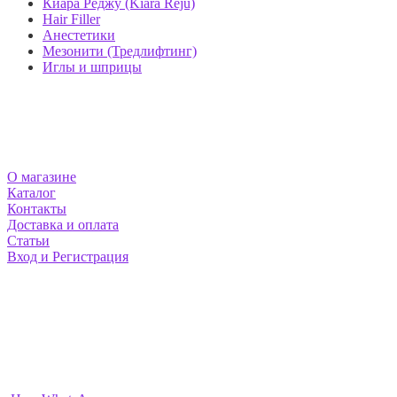
Киара Реджу (Kiara Reju)
Hair Filler
Анестетики
Мезонити (Тредлифтинг)
Иглы и шприцы
МАГАЗИН MEZOSHOP
О магазине
Каталог
Контакты
Доставка и оплата
Статьи
Вход и Регистрация
НАШИ КОНТАКТЫ
Москва и Екатеринбург
info@mezoshop.ru
+7-912-222-2468
+7-977-952-3991