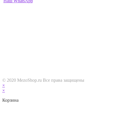
Наш WhatsApp
ПН-ВС: 9:00 — 22:00
О НАС
Интернет-магазин MezoShop.ru
На нашем сайте можно приобрести необходимые препараты и
товары для биоревитализации и контурной пластики,
широкий ассортимент Филлеров на основе гиалуроновой
кислоты, а так же липолитики, мезонити, наноиглы и многое
другое по доступной цене. К примеру купить
филлеры или мезонити очень просто через форму заказа или
по телефону указному выше. Мы прислушиваемся к каждому
клиенту и всегда рады обратной связи и новым отзывам!
© 2020 MezoShop.ru Все права защищены
×
×
Корзина